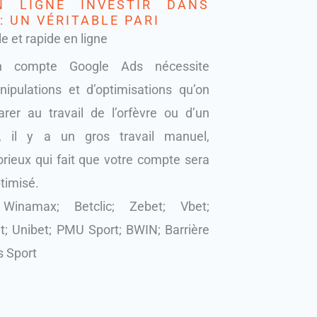
N LIGNE INVESTIR DANS
: UN VÉRITABLE PARI
le et rapide en ligne
n compte Google Ads nécessite
pulations et d’optimisations qu’on
rer au travail de l’orfèvre ou d’un
et, il y a un gros travail manuel,
rieux qui fait que votre compte sera
ptimisé.
 Winamax; Betclic; Zebet; Vbet;
t; Unibet; PMU Sport; BWIN; Barrière
s Sport