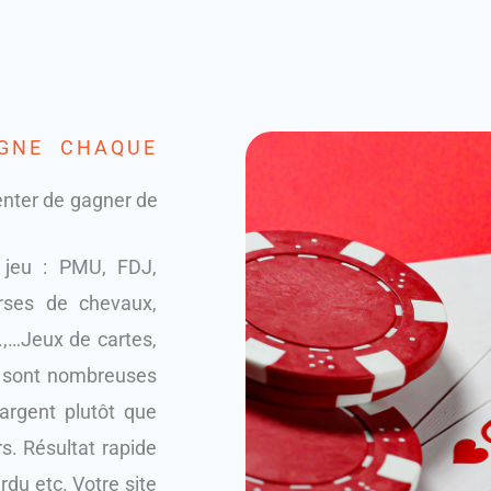
IGNE CHAQUE
tenter de gagner de
 jeu : PMU, FDJ,
urses de chevaux,
.,…Jeux de cartes,
ns sont nombreuses
argent plutôt que
rs. Résultat rapide
du etc. Votre site