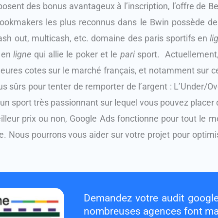
sent des bonus avantageux à l’inscription, l’offre de Be
 bookmakers les plus reconnus dans le Bwin possède d
cash out, multicash, etc. domaine des paris sportifs en
li
e en
ligne
qui allie le poker et le
pari
sport. Actuellement, 
ures cotes sur le marché français, et notamment sur cert
 plus sûrs pour tenter de remporter de l’argent : L’Under/O
un sport très passionnant sur lequel vous pouvez placer d
illeur prix ou non, Google Ads fonctionne pour tout le m
. Nous pourrons vous aider sur votre projet pour optimiser
Demandez votre audit google
nombreuses agences font mal l