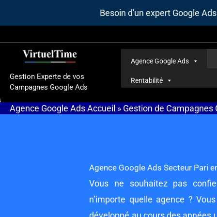
Aller
Besoin d'un expert Google Ad
au
contenu
Agence Google Ads
Gestion Experte de vos
Rentabilité
Campagnes Google Ads
Agence Google Ads
Accueil
»
Gestion de Campagnes 
Agence Google Ads Secteur Pari en 
Vous ne souhaitez pas confi
n’importe quelle agence ? Vous
développé au cours des années un