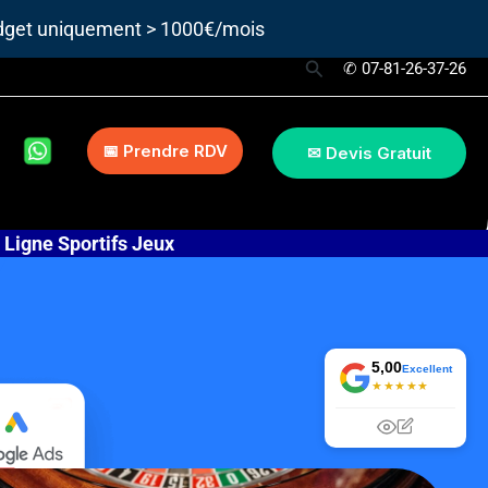
udget uniquement > 1000€/mois
Rechercher
✆ 07-81-26-37-26
📅 Prendre RDV
✉ Devis Gratuit
Ligne Sportifs Jeux
5,00
Excellent
★★★★★