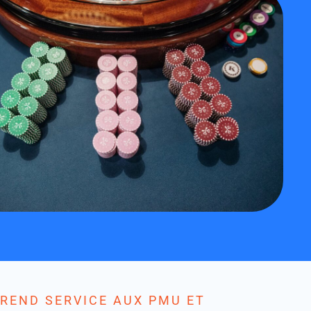
REND SERVICE AUX PMU ET