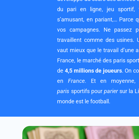
du pari en ligne, jeu sportif
s’amusant, en pariant,… Parce q
vos campagnes. Ne passez pl
travaillent comme des usines. U
vaut mieux que le travail d’une
France, le marché des paris sport
de
4,5 millions de joueurs
. On c
en
France
. Et en moyenne, i
paris
sportifs pour
parier
sur la L
monde est le football.