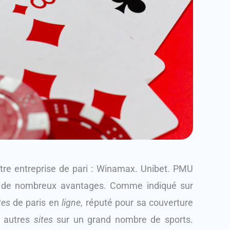
re entreprise de pari : Winamax. Unibet. PMU
nte de nombreux avantages. Comme indiqué sur
tes
de paris en
ligne
, réputé pour sa couverture
x autres
sites
sur un grand nombre de sports.