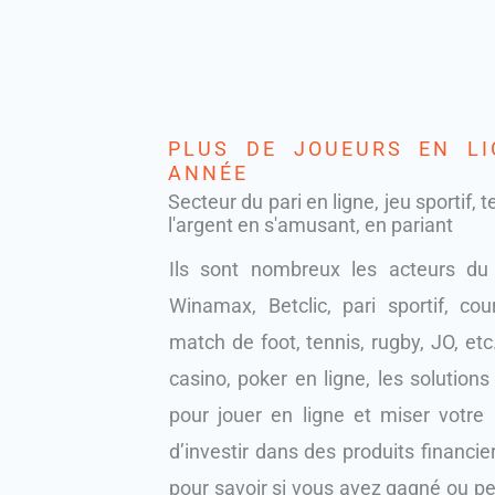
PLUS DE JOUEURS EN L
ANNÉE
Secteur du pari en ligne, jeu sportif, 
l'argent en s'amusant, en pariant
Ils sont nombreux les acteurs du
Winamax, Betclic, pari sportif, co
match de foot, tennis, rugby, JO, etc
casino, poker en ligne, les solutio
pour jouer en ligne et miser votre 
d’investir dans des produits financie
pour savoir si vous avez gagné ou per