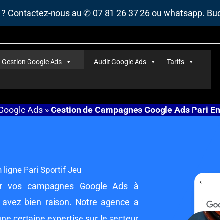
s ? Contactez-nous au ✆ 07 81 26 37 26 ou whatsapp. B
Gestion Google Ads
Audit Google Ads
Tarifs
Google Ads
»
Gestion de Campagnes Google Ads Pari En 
ligne Pari Sportif Jeu
er vos campagnes Google Ads à
 avez bien raison. Notre agence a
e certaine expertise sur le secteur