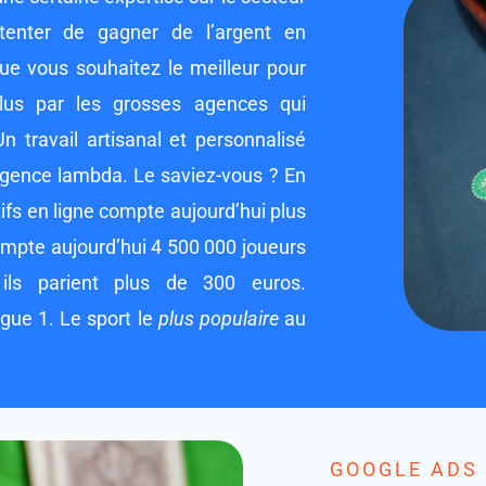
, tenter de gagner de l’argent en
ue vous souhaitez le meilleur pour
us par les grosses agences qui
n travail artisanal et personnalisé
 agence lambda. Le saviez-vous ? En
ifs en ligne compte aujourd’hui plus
ompte aujourd’hui 4 500 000 joueurs
ls parient plus de 300 euros.
igue 1. Le sport le
plus populaire
au
GOOGLE ADS 