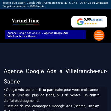
Aller
Besoin d'un expert Google Ads ? Contactez-nous au ✆ 07 81 26 37 26 ou whatsapp.
Budget uniquement > 1000€/mois
au
contenu
5,00
Excellent
★★★★★
Agence Google Ads
Accueil
»
Agence Google Ads
Villefranche-sur-Saone
Agence Google Ads à Villefranche-sur-
Saône
• Google Ads, votre meilleur partenaire pour votre croissance :
plus de visibilité, plus de leads, plus de ventes. Un chiffre
d’affaire qui augmente
• Gestion de vos campagnes Gooogle Ads (Search, Display,