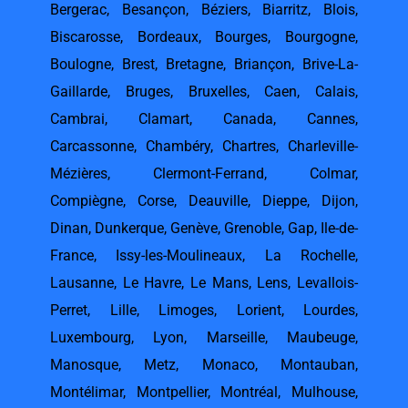
Bergerac
,
Besançon
,
Béziers
,
Biarritz
,
Blois
,
Biscarosse
,
Bordeaux
,
Bourges
,
Bourgogne
,
Boulogne
,
Brest
,
Bretagne
,
Briançon
,
Brive-La-
Gaillarde
,
Bruges
,
Bruxelles
,
Caen
,
Calais
,
Cambrai
,
Clamart
,
Canada
,
Cannes
,
Carcassonne
,
Chambéry
,
Chartres
,
Charleville-
Mézières
,
Clermont-Ferrand
,
Colmar
,
Compiègne
,
Corse
,
Deauville
,
Dieppe
,
Dijon
,
Dinan
,
Dunkerque
,
Genève
,
Grenoble
,
Gap
,
Ile-de-
France
,
Issy-les-Moulineaux
,
La Rochelle
,
Lausanne
,
Le Havre
,
Le Mans
,
Lens
,
Levallois-
Perret
,
Lille
,
Limoges
,
Lorient
,
Lourdes
,
Luxembourg
,
Lyon
,
Marseille
,
Maubeuge
,
Manosque
,
Metz
,
Monaco
,
Montauban
,
Montélimar
,
Montpellier
,
Montréal
,
Mulhouse
,