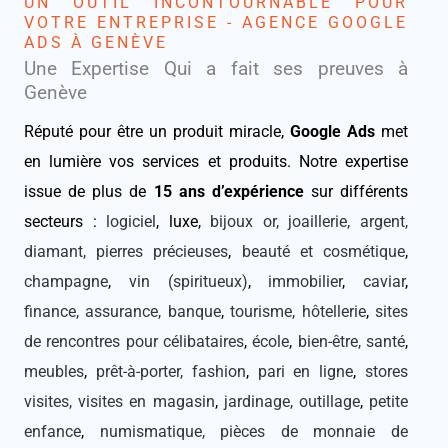
UN OUTIL INCONTOURNABLE POUR
VOTRE ENTREPRISE - AGENCE GOOGLE
ADS À GENÈVE
Une Expertise Qui a fait ses preuves à
Genève
Réputé pour être un produit miracle,
Google Ads
met
en lumière vos services et produits. Notre expertise
issue de plus de
15 ans d’expérience
sur différents
secteurs :
logiciel
, luxe,
bijoux or, joaillerie, argent,
diamant, pierres précieuses
,
beauté et cosmétique
,
champagne
,
vin (spiritueux)
,
immobilier
,
caviar
,
finance, assurance, banque
,
tourisme, hôtellerie
,
sites
de rencontres pour célibataires
,
école
,
bien-être, santé
,
meubles
,
prêt-à-porter, fashion
,
pari en ligne
,
stores
visites, visites en magasin
,
jardinage, outillage
,
petite
enfance
,
numismatique, pièces de monnaie de