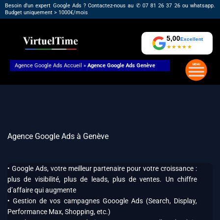
Aller
Besoin d'un expert Google Ads ? Contactez-nous au ✆ 07 81 26 37 26 ou whatsapp.
Budget uniquement > 1000€/mois
au
contenu
5,00
Excellent
★★★★★
Agence Google Ads
Accueil
»
Agence Google Ads Genève
Agence Google Ads à Genève
• Google Ads, votre meilleur partenaire pour votre croissance :
plus de visibilité, plus de leads, plus de ventes. Un chiffre
d’affaire qui augmente
• Gestion de vos campagnes Gooogle Ads (Search, Display,
Performance Max, Shopping, etc.)