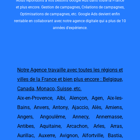
Nous répondons à vos besoins Google Ads dans toute la France
et plus encore. Gestion de campagnes, Créations de campagnes,
Optimisations de campagnes, etc. Google Ads devient enfin
rentable en collaborant avec notre agence digitale qui a plus de 10
années d'expérience.
Notre Agence travaille avec toutes les régions et
villes de la France et bien plus encore : Belgique,
Canada, Monaco, Suisse, etc.
Aix-en-Provence
,
Albi
,
Alençon
,
Agen
,
Aix-les-
Bains
,
Anvers
,
Antony
,
Ajaccio
,
Alès
,
Amiens
,
Angers
,
Angoulême
,
Annecy
,
Annemasse
,
Antibes
,
Aquitaine
,
Arcachon
,
Arles
,
Arras
,
Aurillac
,
Auxerre
,
Avignon
,
Alfortville
,
Bastia
,