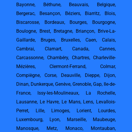
Bayonne
,
Béthune
,
Beauvais
,
Belgique
,
Bergerac
,
Besançon
,
Béziers
,
Biarritz
,
Blois
,
Biscarosse
,
Bordeaux
,
Bourges
,
Bourgogne
,
Boulogne
,
Brest
,
Bretagne
,
Briançon
,
Brive-La-
Gaillarde
,
Bruges
,
Bruxelles
,
Caen
,
Calais
,
Cambrai
,
Clamart
,
Canada
,
Cannes
,
Carcassonne
,
Chambéry
,
Chartres
,
Charleville-
Mézières
,
Clermont-Ferrand
,
Colmar
,
Compiègne
,
Corse
,
Deauville
,
Dieppe
,
Dijon
,
Dinan
,
Dunkerque
,
Genève
,
Grenoble
,
Gap
,
Ile-de-
France
,
Issy-les-Moulineaux
,
La Rochelle
,
Lausanne
,
Le Havre
,
Le Mans
,
Lens
,
Levallois-
Perret
,
Lille
,
Limoges
,
Lorient
,
Lourdes
,
Luxembourg
,
Lyon
,
Marseille
,
Maubeuge
,
Manosque
,
Metz
,
Monaco
,
Montauban
,