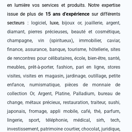
en lumière vos services et produits. Notre expertise
issue de plus de
15 ans d’expérience
sur différents
secteurs :
logiciel
, luxe,
bijoux or, joaillerie, argent,
diamant, pierres précieuses
,
beauté et cosmétique
,
champagne
,
vin (spiritueux)
,
immobilier
,
caviar
,
finance, assurance, banque
,
tourisme, hôtellerie
,
sites
de rencontres pour célibataires
,
école
,
bien-être, santé
,
meubles
,
prêt-à-porter, fashion
,
pari en ligne
,
stores
visites, visites en magasin
,
jardinage, outillage
,
petite
enfance
,
numismatique, pièces de monnaie de
collection Or, Argent, Platine, Palladium, bureau de
change, métaux précieux
,
restauration, traiteur
,
sushi,
japonais
,
fromage
,
appli mobile
,
café
,
thé
,
parfum
,
lingerie
,
sport
,
téléphonie
,
médical
,
sirh
,
tech
,
investissement, patrimoine courtier
,
chocolat
,
juridique
,