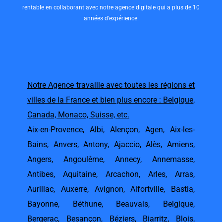
rentable en collaborant avec notre agence digitale qui a plus de 10
années d'expérience.
Notre Agence travaille avec toutes les régions et
villes de la France et bien plus encore : Belgique,
Canada, Monaco, Suisse, etc.
Aix-en-Provence
,
Albi
,
Alençon
,
Agen
,
Aix-les-
Bains
,
Anvers
,
Antony
,
Ajaccio
,
Alès
,
Amiens
,
Angers
,
Angoulême
,
Annecy
,
Annemasse
,
Antibes
,
Aquitaine
,
Arcachon
,
Arles
,
Arras
,
Aurillac
,
Auxerre
,
Avignon
,
Alfortville
,
Bastia
,
Bayonne
,
Béthune
,
Beauvais
,
Belgique
,
Bergerac
,
Besançon
,
Béziers
,
Biarritz
,
Blois
,