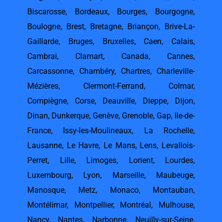
Biscarosse
,
Bordeaux
,
Bourges
,
Bourgogne
,
Boulogne
,
Brest
,
Bretagne
,
Briançon
,
Brive-La-
Gaillarde
,
Bruges
,
Bruxelles
,
Caen
,
Calais
,
Cambrai
,
Clamart
,
Canada
,
Cannes
,
Carcassonne
,
Chambéry
,
Chartres
,
Charleville-
Mézières
,
Clermont-Ferrand
,
Colmar
,
Compiègne
,
Corse
,
Deauville
,
Dieppe
,
Dijon
,
Dinan
,
Dunkerque
,
Genève
,
Grenoble
,
Gap
,
Ile-de-
France
,
Issy-les-Moulineaux
,
La Rochelle
,
Lausanne
,
Le Havre
,
Le Mans
,
Lens
,
Levallois-
Perret
,
Lille
,
Limoges
,
Lorient
,
Lourdes
,
Luxembourg
,
Lyon
,
Marseille
,
Maubeuge
,
Manosque
,
Metz
,
Monaco
,
Montauban
,
Montélimar
,
Montpellier
,
Montréal
,
Mulhouse
,
Nancy
,
Nantes
,
Narbonne
,
Neuilly-sur-Seine
,