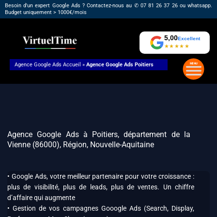
Aller
Besoin d'un expert Google Ads ? Contactez-nous au ✆ 07 81 26 37 26 ou whatsapp.
Budget uniquement > 1000€/mois
au
contenu
5,00
Excellent
★★★★★
Agence Google Ads
Accueil
»
Agence Google Ads Poitiers
Agence Google Ads à Poitiers, département de la
Vienne (86000), Région, Nouvelle-Aquitaine
• Google Ads, votre meilleur partenaire pour votre croissance :
plus de visibilité, plus de leads, plus de ventes. Un chiffre
d’affaire qui augmente
• Gestion de vos campagnes Gooogle Ads (Search, Display,