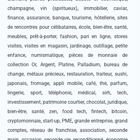
champagne
,
vin (spiritueux)
,
immobilier
,
caviar
,
finance, assurance, banque
,
tourisme, hôtellerie
,
sites
de rencontres pour célibataires
,
école
,
bien-être, santé
,
meubles
,
prêt-à-porter, fashion
,
pari en ligne
,
stores
visites, visites en magasin
,
jardinage, outillage
,
petite
enfance
,
numismatique, pièces de monnaie de
collection Or, Argent, Platine, Palladium, bureau de
change, métaux précieux
,
restauration, traiteur
,
sushi,
japonais
,
fromage
,
appli mobile
,
café
,
thé
,
parfum
,
lingerie
,
sport
,
téléphonie
,
médical
,
sirh
,
tech
,
investissement, patrimoine courtier
,
chocolat
,
juridique
,
bien-être, santé, zen
,
food tech
,
fintech
,
bitcoin,
cryptomonnaie
,
start-up, PME
,
grande entreprise, grand
comptes
,
réseau de franchise
,
association
,
seconde
main, occasion, seconde vie, reconditionné, économie