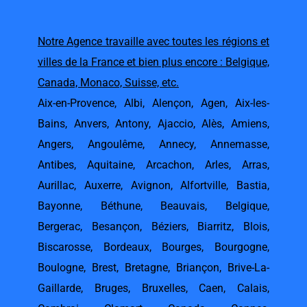
Notre Agence travaille avec toutes les régions et
villes de la France et bien plus encore : Belgique,
Canada, Monaco, Suisse, etc.
Aix-en-Provence
,
Albi
,
Alençon
,
Agen
,
Aix-les-
Bains
,
Anvers
,
Antony
,
Ajaccio
,
Alès
,
Amiens
,
Angers
,
Angoulême
,
Annecy
,
Annemasse
,
Antibes
,
Aquitaine
,
Arcachon
,
Arles
,
Arras
,
Aurillac
,
Auxerre
,
Avignon
,
Alfortville
,
Bastia
,
Bayonne
,
Béthune
,
Beauvais
,
Belgique
,
Bergerac
,
Besançon
,
Béziers
,
Biarritz
,
Blois
,
Biscarosse
,
Bordeaux
,
Bourges
,
Bourgogne
,
Boulogne
,
Brest
,
Bretagne
,
Briançon
,
Brive-La-
Gaillarde
,
Bruges
,
Bruxelles
,
Caen
,
Calais
,