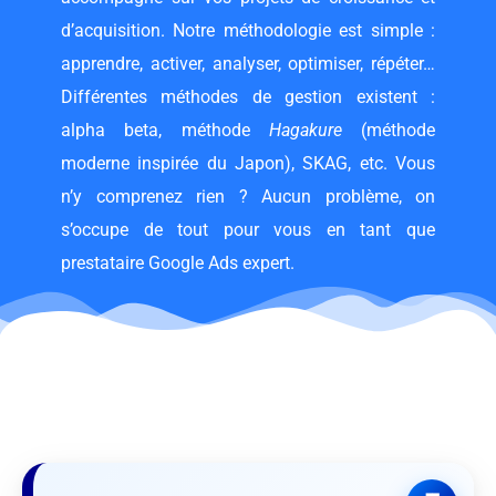
d’acquisition. Notre méthodologie est simple :
apprendre, activer, analyser, optimiser, répéter…
Différentes méthodes de gestion existent :
alpha beta, méthode
Hagakure
(méthode
moderne inspirée du Japon), SKAG, etc. Vous
n’y comprenez rien ? Aucun problème, on
s’occupe de tout pour vous en tant que
prestataire Google Ads expert.