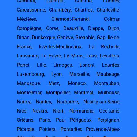
Cambrai
,
Clamart
,
Canada
,
Cannes
,
Carcassonne
,
Chambéry
,
Chartres
,
Charleville-
Mézières
,
Clermont-Ferrand
,
Colmar
,
Compiègne
,
Corse
,
Deauville
,
Dieppe
,
Dijon
,
Dinan
,
Dunkerque
,
Genève
,
Grenoble
,
Gap
,
Ile-de-
France
,
Issy-les-Moulineaux
,
La Rochelle
,
Lausanne
,
Le Havre
,
Le Mans
,
Lens
,
Levallois-
Perret
,
Lille
,
Limoges
,
Lorient
,
Lourdes
,
Luxembourg
,
Lyon
,
Marseille
,
Maubeuge
,
Manosque
,
Metz
,
Monaco
,
Montauban
,
Montélimar
,
Montpellier
,
Montréal
,
Mulhouse
,
Nancy
,
Nantes
,
Narbonne
,
Neuilly-sur-Seine
,
Nice
,
Nevers
,
Niort
,
Normandie
,
Occitanie
,
Orléans
,
Paris
,
Pau
,
Périgueux
,
Perpignan
,
Picardie
,
Poitiers
,
Pontarlier
,
Provence-Alpes-