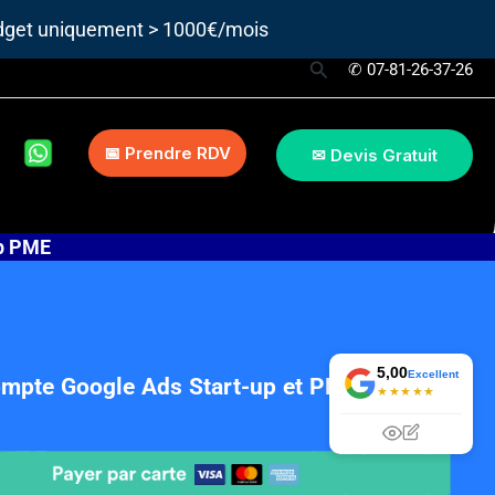
udget uniquement > 1000€/mois
Rechercher
✆ 07-81-26-37-26
📅 Prendre RDV
✉ Devis Gratuit
up PME
5,00
Excellent
ompte Google Ads Start-up et PME 50
★★★★★