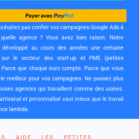
ouhaitez pas confier vos campagnes Google Ads à
 quelle agence ? Vous avez bien raison. Notre
 développé au cours des années une certaine
 sur le secteur des start-up et PME (petites
 Parce que chaque euro compte. Parce que vous
 le meilleur pour vos campagnes. Ne passez plus
rosses agences qui travaillent comme des usines.
 artisanal et personnalisé vaut mieux que le travail
nce lambda.
DS AIDE LES PETITES