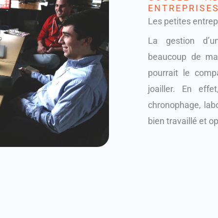
ENTREPRISES
Les petites entrepr
La gestion d’u
beaucoup de mani
pourrait le compa
joailler. En eff
chronophage, labo
bien travaillé et o