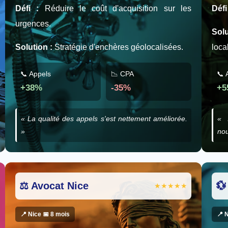
Défi :
Réduire le coût d'acquisition sur les
Défi
urgences.
Sol
Solution :
Stratégie d'enchères géolocalisées.
loca
📞 Appels
📉 CPA
📞 
+38%
-35%
+5
« La qualité des appels s'est nettement améliorée.
« 
»
nou
⚖️ Avocat Nice
💱
★★★★★
📍 Nice 📅 8 mois
📍 