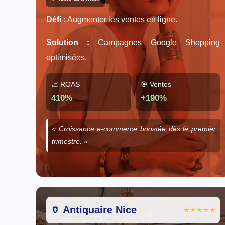
Défi :
Augmenter les ventes en ligne.
Solution :
Campagnes Google Shopping
optimisées.
📈 ROAS
🎯 Ventes
410%
+190%
« Croissance e-commerce boostée dès le premier
trimestre. »
🏺 Antiquaire Nice
★★★★★