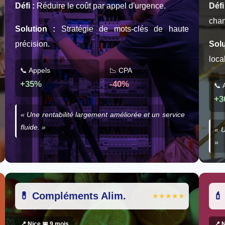
Défi :
Réduire le coût par appel d'urgence.
Défi
chan
Solution :
Stratégie de mots-clés de haute
précision.
Solu
local
📞 Appels
📉 CPA
+35%
-40%
📞 
+3
« Une rentabilité largement améliorée et un service
fluide. »
« U
»
💊 Compléments Alim.
💄
★★★★★
📍 Nice 📅 9 mois
📍 