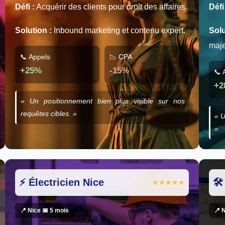
Défi :
Acquérir des clients pour droit des affaires.
Défi
Solution :
Inbound marketing et contenu expert.
Solu
maje
📞 Appels
📉 CPA
+25%
-15%
📞 
+2
« Un positionnement bien plus visible sur nos
requêtes cibles. »
« U
»
⚡ Électricien Nice
🛠
★★★★★
📍 Nice 📅 5 mois
📍 