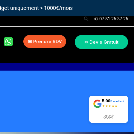
udget uniquement > 1000€/mois
Rechercher
✆ 07-81-26-37-26
📅 Prendre RDV
✉ Devis Gratuit
5,00
Excellent
★★★★★