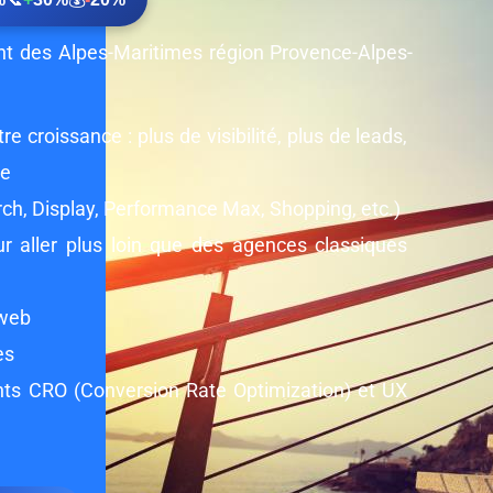
nt des Alpes-Maritimes région Provence-Alpes-
e croissance : plus de visibilité, plus de leads,
te
h, Display, Performance Max, Shopping, etc.)
 aller plus loin que des agences classiques
 web
es
nts CRO (Conversion Rate Optimization) et UX