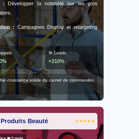
 :
Développer la notoriété sur les gros
tiers.
tion :
Campagnes Display et retargeting
.
Appels
🎯 Leads
0%
+210%
ne croissance solide du carnet de commandes.
 Produits Beauté
★★★★★
Nice 📅 5 mois