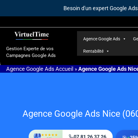
Aller
Besoin d'un expert Google Ad
au
contenu
Agence Google Ads
Ge
Gestion Experte de vos
Rentabilité
Campagnes Google Ads
Agence Google Ads
Accueil
»
Agence Google Ads Nic
Agence Google Ads Nice (06
★★★★★
07 81 26 37 26
🎯
+
25