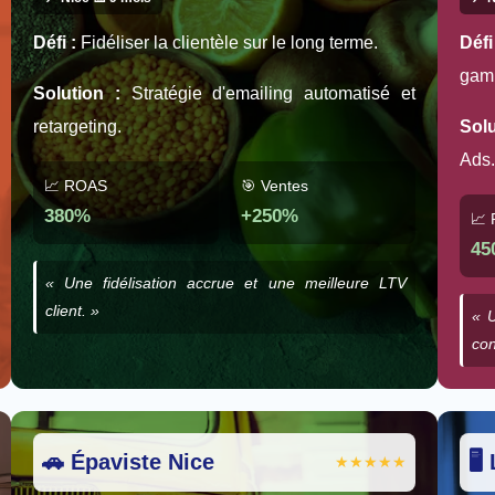
Défi :
Fidéliser la clientèle sur le long terme.
Défi
gam
Solution :
Stratégie d'emailing automatisé et
retargeting.
Solu
Ads.
📈 ROAS
🎯 Ventes
380%
+250%
📈
45
« Une fidélisation accrue et une meilleure LTV
client. »
« U
con
🚗 Épaviste Nice
🖥
★★★★★