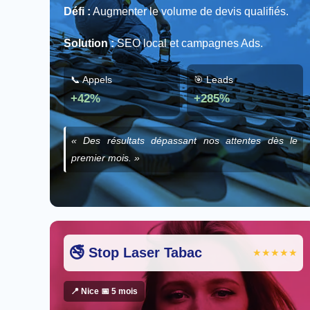
Défi :
Augmenter le volume de devis qualifiés.
Solution :
SEO local et campagnes Ads.
📞 Appels
🎯 Leads
+42%
+285%
« Des résultats dépassant nos attentes dès le
premier mois. »
🚭 Stop Laser Tabac
★★★★★
📍 Nice 📅 5 mois