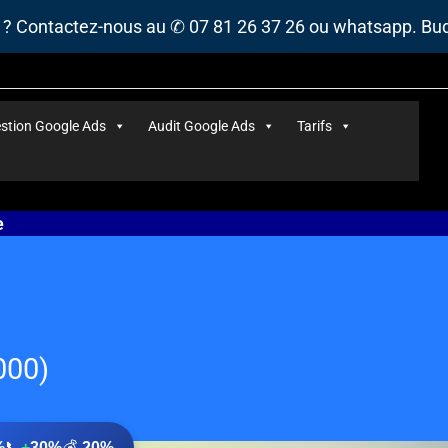
s ? Contactez-nous au ✆ 07 81 26 37 26 ou whatsapp. B
stion Google Ads
Audit Google Ads
Tarifs
e
000)
%
📞
+
30%
💰
-
20%