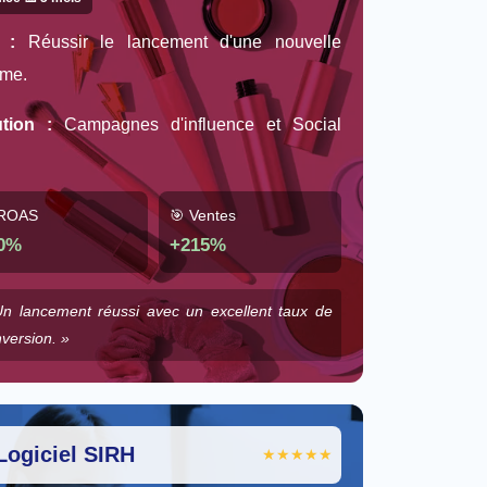
 :
Réussir le lancement d'une nouvelle
me.
tion :
Campagnes d'influence et Social
 ROAS
🎯 Ventes
0%
+215%
n lancement réussi avec un excellent taux de
version. »
️ Logiciel SIRH
★★★★★