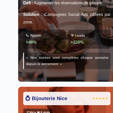
Défi :
Augmenter les réservations de groupe.
Solution :
Campagnes Social Ads ciblées par
zone.
📞 Appels
🎯 Leads
+48%
+220%
« Nos soirées sont complètes chaque semaine
depuis le lancement. »
💍 Bijouterie Nice
★★★★★
📍 Nice 📅 6 mois