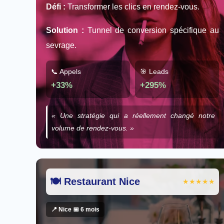
Défi :
Transformer les clics en rendez-vous.
Solution :
Tunnel de conversion spécifique au
sevrage.
📞 Appels
🎯 Leads
+33%
+295%
« Une stratégie qui a réellement changé notre
volume de rendez-vous. »
🍽️ Restaurant Nice
★★★★★
📍 Nice 📅 6 mois