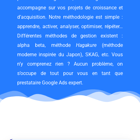
accompagne sur vos projets de croissance et
d’acquisition. Notre méthodologie est simple :
apprendre, activer, analyser, optimiser, répéter…
Différentes méthodes de gestion existent :
alpha beta, méthode
Hagakure
(méthode
moderne inspirée du Japon), SKAG, etc. Vous
n’y comprenez rien ? Aucun problème, on
s’occupe de tout pour vous en tant que
prestataire Google Ads expert.