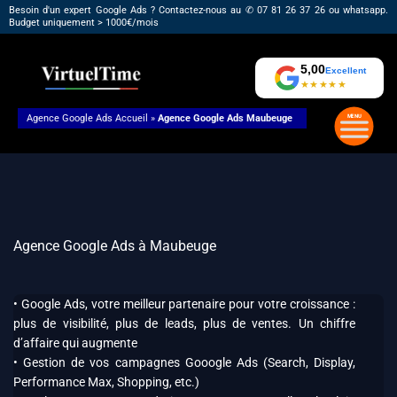
Aller
Besoin d'un expert Google Ads ? Contactez-nous au ✆ 07 81 26 37 26 ou whatsapp.
Budget uniquement > 1000€/mois
au
contenu
5,00
Excellent
★★★★★
Agence Google Ads
Accueil
»
Agence Google Ads Maubeuge
Agence Google Ads à Maubeuge
• Google Ads, votre meilleur partenaire pour votre croissance :
plus de visibilité, plus de leads, plus de ventes. Un chiffre
d’affaire qui augmente
• Gestion de vos campagnes Gooogle Ads (Search, Display,
Performance Max, Shopping, etc.)