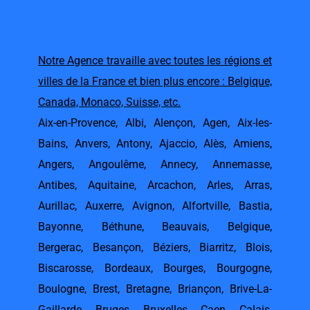
Notre Agence travaille avec toutes les régions et
villes de la France et bien plus encore : Belgique,
Canada, Monaco, Suisse, etc.
Aix-en-Provence
,
Albi
,
Alençon
,
Agen
,
Aix-les-
Bains
,
Anvers
,
Antony
,
Ajaccio
,
Alès
,
Amiens
,
Angers
,
Angoulême
,
Annecy
,
Annemasse
,
Antibes
,
Aquitaine
,
Arcachon
,
Arles
,
Arras
,
Aurillac
,
Auxerre
,
Avignon
,
Alfortville
,
Bastia
,
Bayonne
,
Béthune
,
Beauvais
,
Belgique
,
Bergerac
,
Besançon
,
Béziers
,
Biarritz
,
Blois
,
Biscarosse
,
Bordeaux
,
Bourges
,
Bourgogne
,
Boulogne
,
Brest
,
Bretagne
,
Briançon
,
Brive-La-
Gaillarde
,
Bruges
,
Bruxelles
,
Caen
,
Calais
,