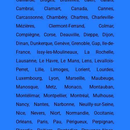
Cambrai
,
Clamart
,
Canada
,
Cannes
,
Carcassonne
,
Chambéry
,
Chartres
,
Charleville-
Mézières
,
Clermont-Ferrand
,
Colmar
,
Compiègne
,
Corse
,
Deauville
,
Dieppe
,
Dijon
,
Dinan
,
Dunkerque
,
Genève
,
Grenoble
,
Gap
,
Ile-de-
France
,
Issy-les-Moulineaux
,
La Rochelle
,
Lausanne
,
Le Havre
,
Le Mans
,
Lens
,
Levallois-
Perret
,
Lille
,
Limoges
,
Lorient
,
Lourdes
,
Luxembourg
,
Lyon
,
Marseille
,
Maubeuge
,
Manosque
,
Metz
,
Monaco
,
Montauban
,
Montélimar
,
Montpellier
,
Montréal
,
Mulhouse
,
Nancy
,
Nantes
,
Narbonne
,
Neuilly-sur-Seine
,
Nice
,
Nevers
,
Niort
,
Normandie
,
Occitanie
,
Orléans
,
Paris
,
Pau
,
Périgueux
,
Perpignan
,