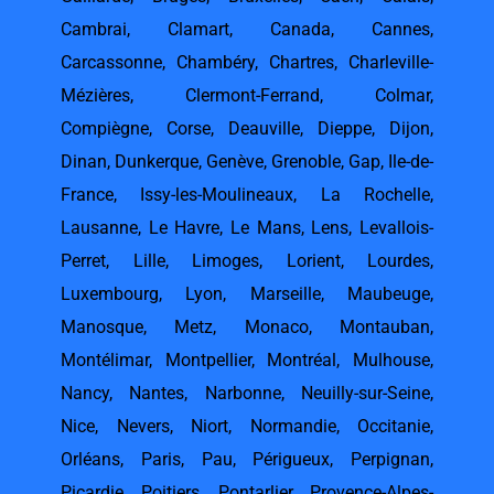
Cambrai
,
Clamart
,
Canada
,
Cannes
,
Carcassonne
,
Chambéry
,
Chartres
,
Charleville-
Mézières
,
Clermont-Ferrand
,
Colmar
,
Compiègne
,
Corse
,
Deauville
,
Dieppe
,
Dijon
,
Dinan
,
Dunkerque
,
Genève
,
Grenoble
,
Gap
,
Ile-de-
France
,
Issy-les-Moulineaux
,
La Rochelle
,
Lausanne
,
Le Havre
,
Le Mans
,
Lens
,
Levallois-
Perret
,
Lille
,
Limoges
,
Lorient
,
Lourdes
,
Luxembourg
,
Lyon
,
Marseille
,
Maubeuge
,
Manosque
,
Metz
,
Monaco
,
Montauban
,
Montélimar
,
Montpellier
,
Montréal
,
Mulhouse
,
Nancy
,
Nantes
,
Narbonne
,
Neuilly-sur-Seine
,
Nice
,
Nevers
,
Niort
,
Normandie
,
Occitanie
,
Orléans
,
Paris
,
Pau
,
Périgueux
,
Perpignan
,
Picardie
,
Poitiers
,
Pontarlier
,
Provence-Alpes-