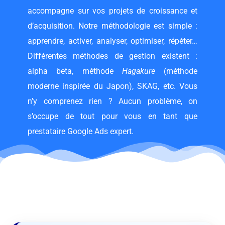
accompagne sur vos projets de croissance et
d’acquisition. Notre méthodologie est simple :
apprendre, activer, analyser, optimiser, répéter…
Différentes méthodes de gestion existent :
alpha beta, méthode
Hagakure
(méthode
moderne inspirée du Japon), SKAG, etc. Vous
n’y comprenez rien ? Aucun problème, on
s’occupe de tout pour vous en tant que
prestataire Google Ads expert.