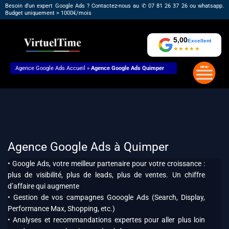
Aller
Besoin d'un expert Google Ads ? Contactez-nous au ✆ 07 81 26 37 26 ou whatsapp.
Budget uniquement > 1000€/mois
au
contenu
5,00
Excellent
★★★★★
Agence Google Ads
Accueil
»
Agence Google Ads Quimper
Agence Google Ads à Quimper
• Google Ads, votre meilleur partenaire pour votre croissance :
plus de visibilité, plus de leads, plus de ventes. Un chiffre
d’affaire qui augmente
• Gestion de vos campagnes Gooogle Ads (Search, Display,
Performance Max, Shopping, etc.)
• Analyses et recommandations expertes pour aller plus loin