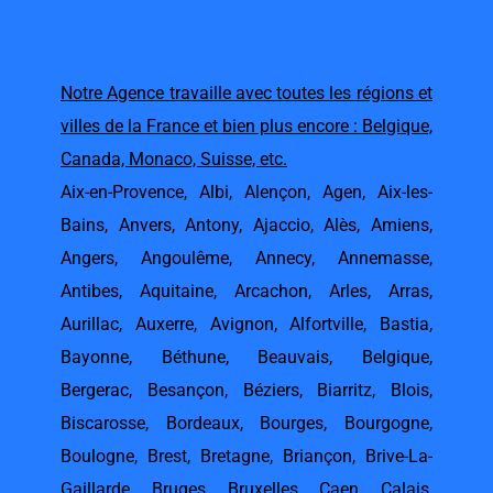
Notre Agence travaille avec toutes les régions et
villes de la France et bien plus encore : Belgique,
Canada, Monaco, Suisse, etc.
Aix-en-Provence
,
Albi
,
Alençon
,
Agen
,
Aix-les-
Bains
,
Anvers
,
Antony
,
Ajaccio
,
Alès
,
Amiens
,
Angers
,
Angoulême
,
Annecy
,
Annemasse
,
Antibes
,
Aquitaine
,
Arcachon
,
Arles
,
Arras
,
Aurillac
,
Auxerre
,
Avignon
,
Alfortville
,
Bastia
,
Bayonne
,
Béthune
,
Beauvais
,
Belgique
,
Bergerac
,
Besançon
,
Béziers
,
Biarritz
,
Blois
,
Biscarosse
,
Bordeaux
,
Bourges
,
Bourgogne
,
Boulogne
,
Brest
,
Bretagne
,
Briançon
,
Brive-La-
Gaillarde
,
Bruges
,
Bruxelles
,
Caen
,
Calais
,