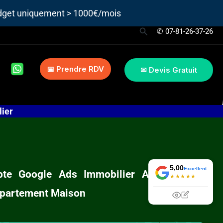
udget uniquement > 1000€/mois
Rechercher
✆ 07-81-26-37-26
📅 Prendre RDV
✉ Devis Gratuit
ier
5,00
Excellent
te Google Ads Immobilier Achat Vente
★★★★★
ppartement Maison