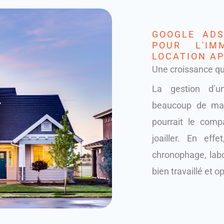
GOOGLE ADS
POUR L'IM
LOCATION A
Une croissance qui
La gestion d’u
beaucoup de mani
pourrait le compa
joailler. En eff
chronophage, labo
bien travaillé et o