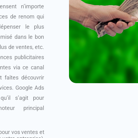
nsent n’importe
ces de renom qui
épenser le plus
timisé dans le bon
plus de ventes, etc.
nces publicitaires
tes via ce canal
t faîtes découvrir
rvices. Google Ads
u’il s’agit pour
teur principal
 pour vos ventes et