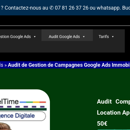
s ? Contactez-nous au ✆ 07 81 26 37 26 ou whatsapp. B
stion Google Ads
Audit Google Ads
Tarifs
ds
»
Audit de Gestion de Campagnes Google Ads Immobil
Audit Comp
Location A
50€