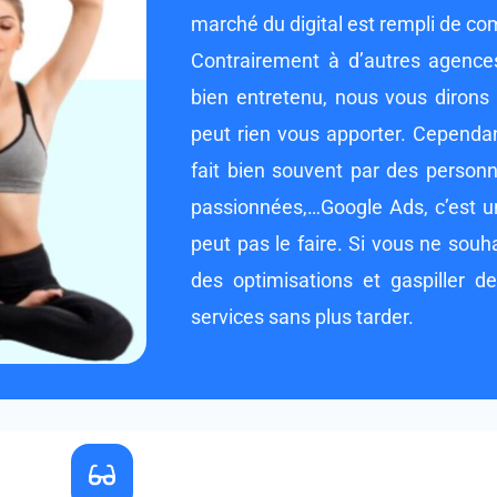
marché du digital est rempli de 
Contrairement à d’autres agence
bien entretenu, nous vous dirons 
peut rien vous apporter. Cependan
fait bien souvent par des personn
passionnées,…Google Ads, c’est un
peut pas le faire. Si vous ne souh
des optimisations et gaspiller de
services sans plus tarder.