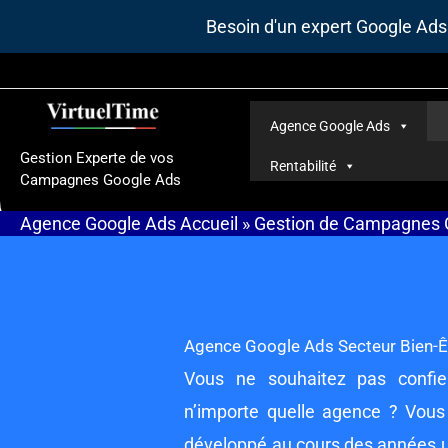
Aller
Besoin d'un expert Google Ad
au
contenu
Agence Google Ads
Gestion Experte de vos
Rentabilité
Campagnes Google Ads
Agence Google Ads
Accueil
»
Gestion de Campagnes 
Agence Google Ads Secteur Bien-Êt
Vous ne souhaitez pas confi
n’importe quelle agence ? Vous
développé au cours des années un