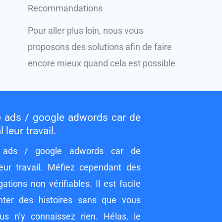
Recommandations
Pour aller plus loin, nous vous
proposons des solutions afin de faire
encore mieux quand cela est possible
 ads / google adwords car de
eur travail.
 ads / google adwords car de
ur travail. Méfiez cependant des
ions non vérifiables. Il est facile
nter des histoires sans que vous
vous n’y connaissez rien. Hélas, le