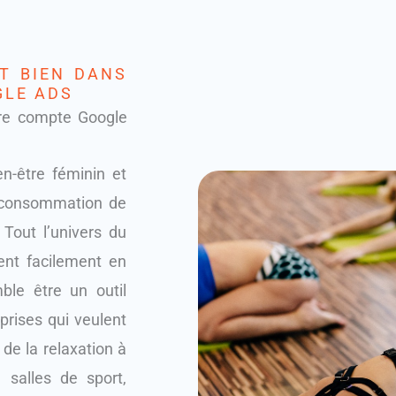
T BIEN DANS
GLE ADS
tre compte Google
en-être féminin et
 consommation de
 Tout l’univers du
ent facilement en
ble être un outil
prises qui veulent
 de la relaxation à
 salles de sport,