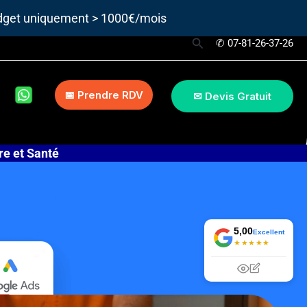
udget uniquement > 1000€/mois
Rechercher
✆ 07-81-26-37-26
📅 Prendre RDV
✉ Devis Gratuit
e et Santé
5,00
Excellent
★★★★★