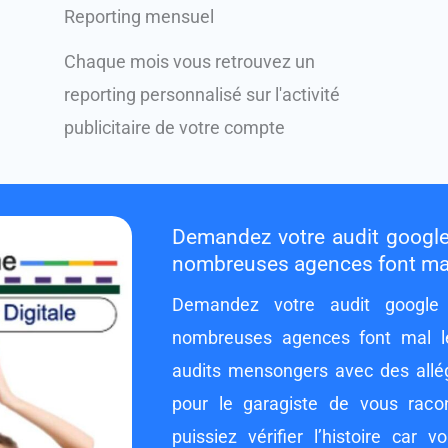
Reporting mensuel
Chaque mois vous retrouvez un
reporting personnalisé sur l'activité
publicitaire de votre compte
Demandez votre audit google
nombreuses agences font mal l
Demandez votre audit google
nombreuses agences font mal le
audits mensongers avec des allégat
pour le garagiste de vous raco
puissiez vérifier l’histoire car 