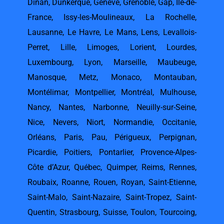
Dinan
,
Dunkerque
,
Genève
,
Grenoble
,
Gap
,
Ile-de-
France
,
Issy-les-Moulineaux
,
La Rochelle
,
Lausanne
,
Le Havre
,
Le Mans
,
Lens
,
Levallois-
Perret
,
Lille
,
Limoges
,
Lorient
,
Lourdes
,
Luxembourg
,
Lyon
,
Marseille
,
Maubeuge
,
Manosque
,
Metz
,
Monaco
,
Montauban
,
Montélimar
,
Montpellier
,
Montréal
,
Mulhouse
,
Nancy
,
Nantes
,
Narbonne
,
Neuilly-sur-Seine
,
Nice
,
Nevers
,
Niort
,
Normandie
,
Occitanie
,
Orléans
,
Paris
,
Pau
,
Périgueux
,
Perpignan
,
Picardie
,
Poitiers
,
Pontarlier
,
Provence-Alpes-
Côte d’Azur
,
Québec
,
Quimper
,
Reims
,
Rennes
,
Roubaix
,
Roanne
,
Rouen
,
Royan
,
Saint-Etienne
,
Saint-Malo
,
Saint-Nazaire
,
Saint-Tropez
,
Saint-
Quentin
,
Strasbourg
,
Suisse
,
Toulon
,
Tourcoing
,