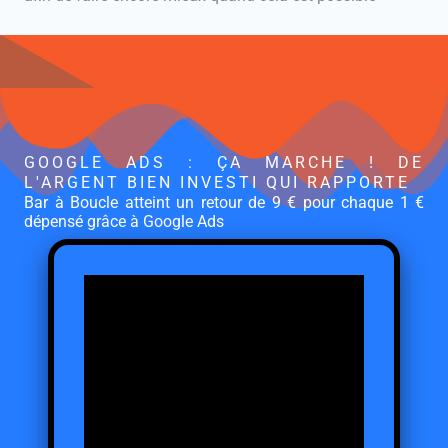
GOOGLE ADS : ÇA MARCHE ! DE
L'ARGENT BIEN INVESTI QUI RAPPORTE
Bar à Boucle atteint un retour de 9 € pour chaque 1 €
dépensé grâce à Google Ads