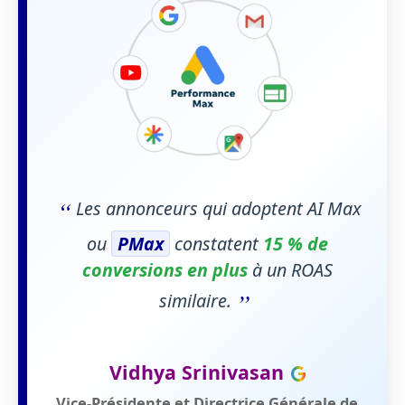
“
Les annonceurs qui adoptent AI Max
ou
PMax
constatent
15 % de
conversions en plus
à un ROAS
”
similaire.
Vidhya Srinivasan
Vice-Présidente et Directrice Générale de