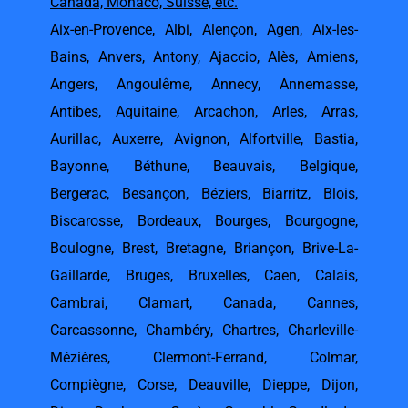
Canada, Monaco, Suisse, etc.
Aix-en-Provence
,
Albi
,
Alençon
,
Agen
,
Aix-les-
Bains
,
Anvers
,
Antony
,
Ajaccio
,
Alès
,
Amiens
,
Angers
,
Angoulême
,
Annecy
,
Annemasse
,
Antibes
,
Aquitaine
,
Arcachon
,
Arles
,
Arras
,
Aurillac
,
Auxerre
,
Avignon
,
Alfortville
,
Bastia
,
Bayonne
,
Béthune
,
Beauvais
,
Belgique
,
Bergerac
,
Besançon
,
Béziers
,
Biarritz
,
Blois
,
Biscarosse
,
Bordeaux
,
Bourges
,
Bourgogne
,
Boulogne
,
Brest
,
Bretagne
,
Briançon
,
Brive-La-
Gaillarde
,
Bruges
,
Bruxelles
,
Caen
,
Calais
,
Cambrai
,
Clamart
,
Canada
,
Cannes
,
Carcassonne
,
Chambéry
,
Chartres
,
Charleville-
Mézières
,
Clermont-Ferrand
,
Colmar
,
Compiègne
,
Corse
,
Deauville
,
Dieppe
,
Dijon
,