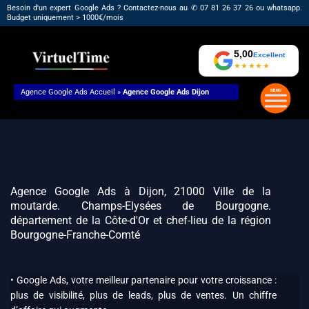
Aller
Besoin d'un expert Google Ads ? Contactez-nous au ✆ 07 81 26 37 26 ou whatsapp.
Budget uniquement > 1000€/mois
au
contenu
5,00
Excellent
★★★★★
Agence Google Ads
Accueil
»
Agence Google Ads Dijon
Agence Google Ads à Dijon, 21000 Ville de la
moutarde. Champs-Elysées de Bourgogne.
département de la Côte-d'Or et chef-lieu de la région
Bourgogne-Franche-Comté
• Google Ads, votre meilleur partenaire pour votre croissance :
plus de visibilité, plus de leads, plus de ventes. Un chiffre