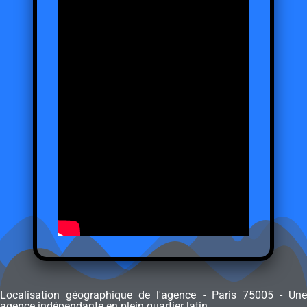
Localisation géographique de l'agence - Paris 75005 - Une
agence indépendante en plein quartier latin