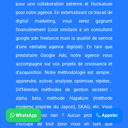
pour une collaboration pérenne et fructueuse
pour notre agence. En externalisant ce travail de
digital marketing, vous serez gagnant
financièrement (coût similaire à un
consultant
google ads freelance
mais la qualité de service
d’une véritable agence digitale). En tant que
prestataire Google Ads, notre agence vous
accompagne sur vos projets de croissance et
d’acquisition. Notre méthodologie est simple :
apprendre, activer, analyser, optimiser, répéter…
Différentes méthodes de gestion existent :
alpha beta, méthode
Hagakure
(méthode
moderne inspirée du Japon), SKAG, etc. Vous
n’y comprenez rien ? Aucun problème, on
WhatsApp
Appeler
s’occupe de tout pour vous en tant que