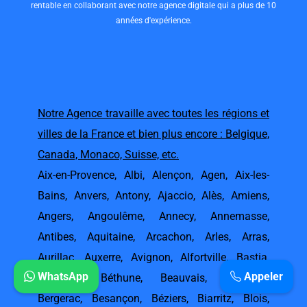
rentable en collaborant avec notre agence digitale qui a plus de 10
années d'expérience.
Notre Agence travaille avec toutes les régions et
villes de la France et bien plus encore : Belgique,
Canada, Monaco, Suisse, etc.
Aix-en-Provence
,
Albi
,
Alençon
,
Agen
,
Aix-les-
Bains
,
Anvers
,
Antony
,
Ajaccio
,
Alès
,
Amiens
,
Angers
,
Angoulême
,
Annecy
,
Annemasse
,
Antibes
,
Aquitaine
,
Arcachon
,
Arles
,
Arras
,
Aurillac
,
Auxerre
,
Avignon
,
Alfortville
,
Bastia
,
WhatsApp
Appeler
Bayonne
,
Béthune
,
Beauvais
,
Belgique
,
Bergerac
,
Besançon
,
Béziers
,
Biarritz
,
Blois
,