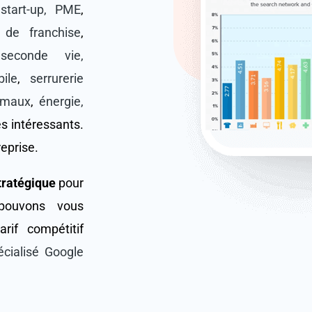
,
start-up, PME
,
 de franchise
,
seconde vie,
ile
,
serrurerie
nimaux
,
énergie,
ès intéressants.
reprise.
stratégique
pour
 pouvons vous
if compétitif
écialisé Google