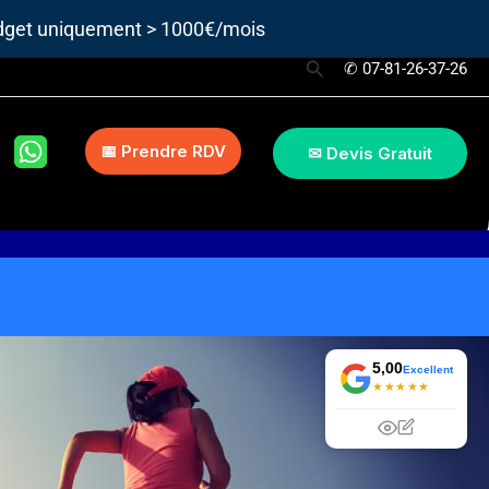
udget uniquement > 1000€/mois
Rechercher
✆ 07-81-26-37-26
📅 Prendre RDV
✉ Devis Gratuit
5,00
Excellent
★★★★★