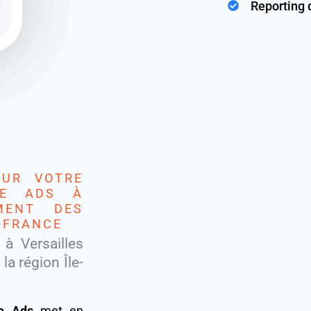
Reporting 
OUR VOTRE
LE ADS À
EMENT DES
E-FRANCE
à Versailles
a région Île-
e Ads
met en