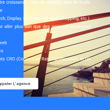
e croissance : plus de visibilité, plus de leads,
te
h, Display, Performance Max, Shopping, etc.)
 aller plus loin que des agences classiques
 web
es
nts CRO (Conversion Rate Optimization) et UX
ppeler L'agence