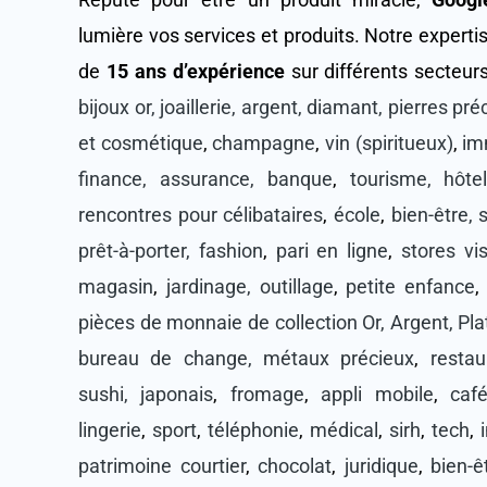
lumière vos services et produits. Notre experti
de
15 ans d’expérience
sur différents secteur
bijoux or, joaillerie, argent, diamant, pierres pr
et cosmétique
,
champagne
,
vin (spiritueux)
,
im
finance, assurance, banque
,
tourisme, hôtel
rencontres pour célibataires
,
école
,
bien-être, 
prêt-à-porter, fashion
,
pari en ligne
,
stores vis
magasin
,
jardinage, outillage
,
petite enfance
pièces de monnaie de collection Or, Argent, Pla
bureau de change, métaux précieux
,
restau
sushi, japonais
,
fromage
,
appli mobile
,
caf
lingerie
,
sport
,
téléphonie
,
médical
,
sirh
,
tech
,
patrimoine courtier
,
chocolat
,
juridique
,
bien-ê