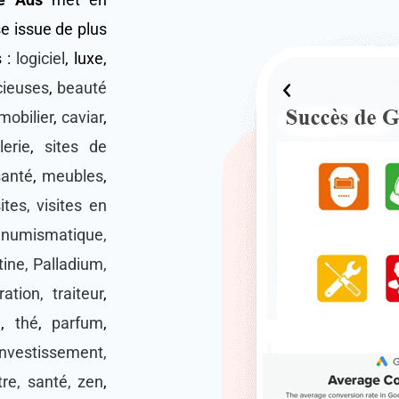
se issue de plus
s :
logiciel
, luxe,
écieuses
,
beauté
mobilier
,
caviar
,
lerie
,
sites de
santé
,
meubles
,
ites, visites en
,
numismatique,
tine, Palladium,
ration, traiteur
,
é
,
thé
,
parfum
,
investissement,
tre, santé, zen
,