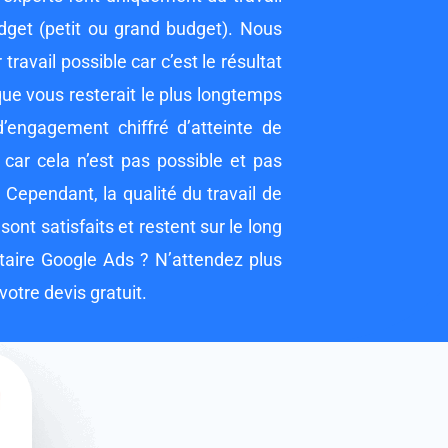
udget (petit ou grand budget). Nous
travail possible car c’est le résultat
que vous resterait le plus longtemps
d’engagement chiffré d’atteinte de
 car cela n’est pas possible et pas
 Cependant, la qualité du travail de
sont satisfaits et restent sur le long
taire Google Ads ? N’attendez plus
votre devis gratuit.