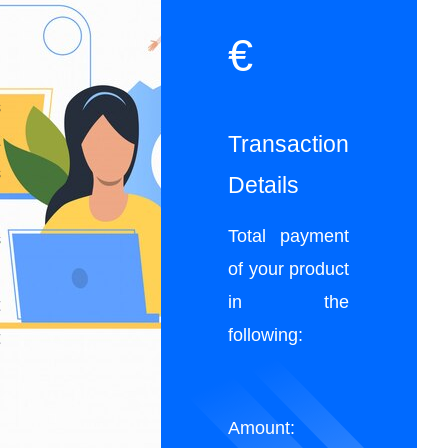
€
s
z
Transaction
s
Details
.
Total payment
s
of your product
e
in the
t
following:
t
e
Amount: