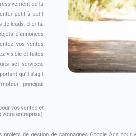
ogressivement de la
ter petit à petit
 de leads, clients,
objets d’annonces
mentez vos ventes
z visible et faîtes
its set services.
rtant qu’il s’agit
moteur principal
 pour vos ventes et
votre entreprise)
 projets de gestion de campagnes Google Ads pour vot