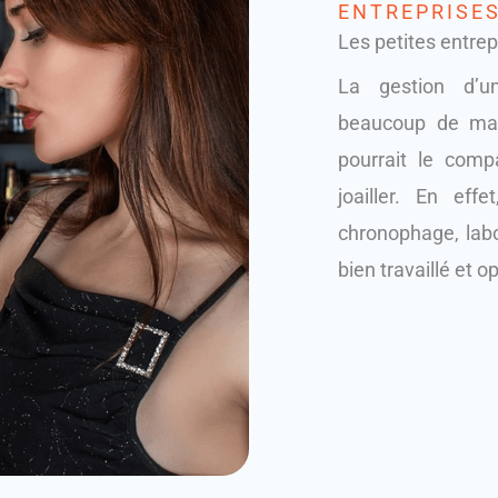
ENTREPRISES
Les petites entrepr
La gestion d’u
beaucoup de mani
pourrait le compa
joailler. En eff
chronophage, labo
bien travaillé et o