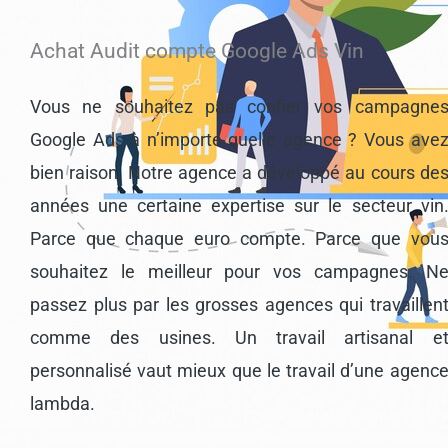
Achat Audit compte Google Ads Vin
Vous ne souhaitez pas confier vos campagne
Google Ads à n’importe quelle agence ? Vous ave
bien raison. Notre agence a développé au cours de
années une certaine expertise sur le secteur vin
Parce que chaque euro compte. Parce que vou
souhaitez le meilleur pour vos campagnes. N
passez plus par les grosses agences qui travaillen
comme des usines. Un travail artisanal e
personnalisé vaut mieux que le travail d’une agenc
lambda.