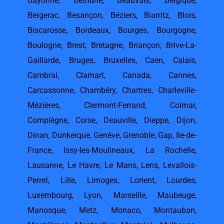
Bayonne
,
Béthune
,
Beauvais
,
Belgique
,
Bergerac
,
Besançon
,
Béziers
,
Biarritz
,
Blois
,
Biscarosse
,
Bordeaux
,
Bourges
,
Bourgogne
,
Boulogne
,
Brest
,
Bretagne
,
Briançon
,
Brive-La-
Gaillarde
,
Bruges
,
Bruxelles
,
Caen
,
Calais
,
Cambrai
,
Clamart
,
Canada
,
Cannes
,
Carcassonne
,
Chambéry
,
Chartres
,
Charleville-
Mézières
,
Clermont-Ferrand
,
Colmar
,
Compiègne
,
Corse
,
Deauville
,
Dieppe
,
Dijon
,
Dinan
,
Dunkerque
,
Genève
,
Grenoble
,
Gap
,
Ile-de-
France
,
Issy-les-Moulineaux
,
La Rochelle
,
Lausanne
,
Le Havre
,
Le Mans
,
Lens
,
Levallois-
Perret
,
Lille
,
Limoges
,
Lorient
,
Lourdes
,
Luxembourg
,
Lyon
,
Marseille
,
Maubeuge
,
Manosque
,
Metz
,
Monaco
,
Montauban
,