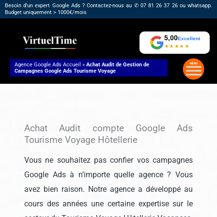
Aller
Besoin d'un expert Google Ads ? Contactez-nous au ✆ 07 81 26 37 26 ou whatsapp.
Budget uniquement > 1000€/mois
au
contenu
5,00
Excellent
★★★★★
Agence Google Ads
Accueil
»
Achat Audit de Gestion de
Campagnes Google Ads Tourisme Voyage
Achat Audit compte Google Ads
Tourisme Voyage Hôtellerie
Vous ne souhaitez pas confier vos campagnes
Google Ads à n’importe quelle agence ? Vous
avez bien raison. Notre agence a développé au
cours des années une certaine expertise sur le