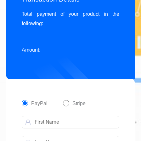
Total payment of your product in the
following:
Amount:
PayPal
Stripe